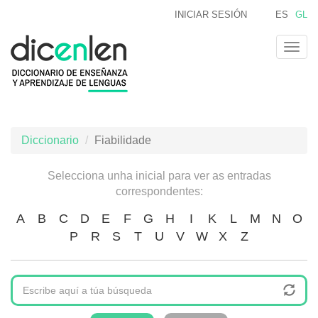
Ir
INICIAR SESIÓN
ES
GL
o
contido
Togg
principal
navig
Diccionario
Fiabilidade
Selecciona unha inicial para ver as entradas
correspondentes:
A
B
C
D
E
F
G
H
I
K
L
M
N
O
P
R
S
T
U
V
W
X
Z