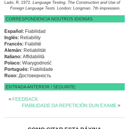
Lado, R. 1972.
Language Testing. The Construction and Use of
Foreign Language Tests.
London: Longman. 7th impression.
CORRESPONDENCIA NOUTROS IDIOMAS
Español:
Fiabilidad
Inglés:
Reliability
Francés:
Fiabilité
Alemán:
Reliabilität
Italiano:
Affidabilità
Polaco:
Wiarygodność
Portugués:
Fiabilidade
Ruso:
Достоверность
ENTRADA ANTERIOR / SEGUINTE:
<
FEEDBACK
FIABILIDADE DA REPETICIÓN DUN EXAME
>