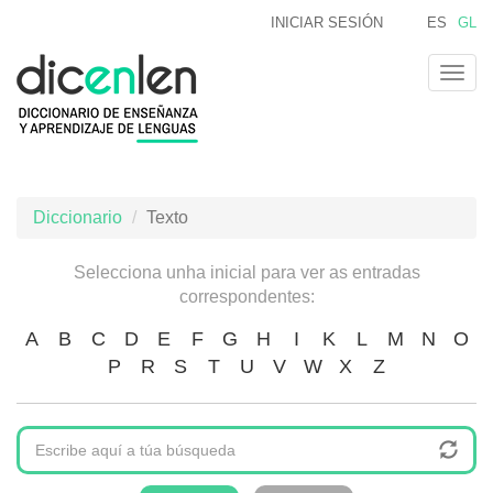
Ir
INICIAR SESIÓN
ES
GL
o
contido
Togg
principal
navig
Diccionario
Texto
Selecciona unha inicial para ver as entradas
correspondentes:
A
B
C
D
E
F
G
H
I
K
L
M
N
O
P
R
S
T
U
V
W
X
Z