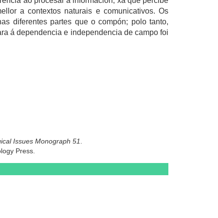
encia ao procesar a información, xa que percibe
llor a contextos naturais e comunicativos. Os
as diferentes partes que o compón; polo tanto,
 cara á dependencia e independencia de campo foi
ical Issues Monograph 51
.
ology Press.