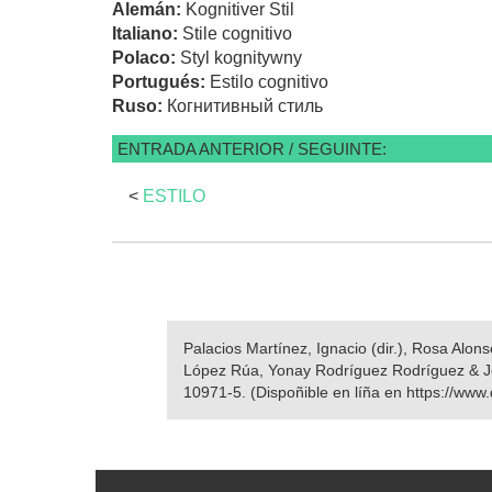
Alemán:
Kognitiver Stil
Italiano:
Stile cognitivo
Polaco:
Styl kognitywny
Portugués:
Estilo cognitivo
Ruso:
Когнитивный стиль
ENTRADA ANTERIOR / SEGUINTE:
<
ESTILO
Palacios Martínez, Ignacio (dir.), Rosa Alo
López Rúa, Yonay Rodríguez Rodríguez & 
10971-5. (Dispoñible en líña en https://www.