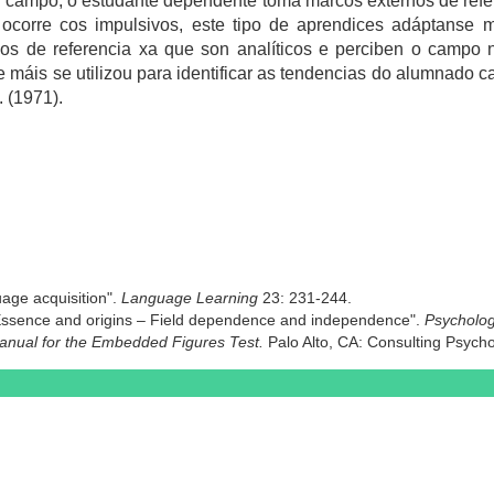
campo, o estudante dependente toma marcos externos de refer
rre cos impulsivos, este tipo de aprendices adáptanse me
s de referencia xa que son analíticos e perciben o campo n
 máis se utilizou para identificar as tendencias do alumnado
. (1971).
uage acquisition".
Language
Learning
23: 231-244.
 Essence and origins – Field dependence and independence".
Psycholog
anual for the Embedded Figures Test.
Palo Alto, CA: Consulting Psych