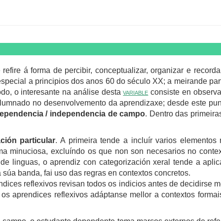
efire á forma de percibir, conceptualizar, organizar e recordar
especial a principios dos anos 60 do século XX; a meirande par
odo, o interesante na análise desta
variable
consiste en observar
o alumnado no desenvolvemento da aprendizaxe; desde este punt
ependencia / independencia de campo
. Dentro das primeira
ción particular
. A primeira tende a incluír varios element
rma minuciosa, excluíndo os que non son necesarios no contex
e linguas, o aprendiz con categorización xeral tende a aplic
a súa banda, fai uso das regras en contextos concretos.
ndices reflexivos revisan todos os indicios antes de decidirse
r, os aprendices reflexivos adáptanse mellor a contextos forma