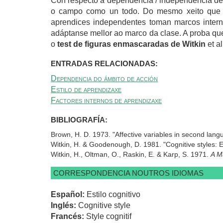
Con respecto á dependencia / independencia de 
o campo como un todo. Do mesmo xeito que oco
aprendices independentes toman marcos interno
adáptanse mellor ao marco da clase. A proba que
o
test de figuras enmascaradas de Witkin
et al
ENTRADAS RELACIONADAS:
Dependencia do ámbito de acción
Estilo de aprendizaxe
Factores internos de aprendizaxe
BIBLIOGRAFÍA:
Brown, H. D. 1973. "Affective variables in second lang
Witkin, H. & Goodenough, D. 1981. "Cognitive styles:
Witkin, H., Oltman, O., Raskin, E. & Karp, S. 1971.
A M
CORRESPONDENCIA NOUTROS IDIOMAS
Español:
Estilo cognitivo
Inglés:
Cognitive style
Francés:
Style cognitif