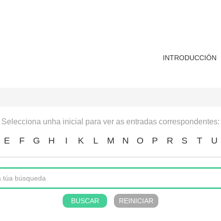
INTRODUCCIÓN
Selecciona unha inicial para ver as entradas correspondentes:
E
F
G
H
I
K
L
M
N
O
P
R
S
T
U