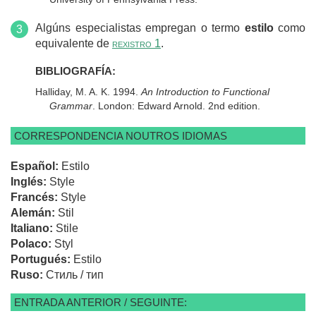
Algúns especialistas empregan o termo
estilo
como
equivalente de
rexistro 1
.
BIBLIOGRAFÍA:
Halliday, M. A. K. 1994.
An Introduction to Functional
Grammar
. London: Edward Arnold. 2nd edition.
CORRESPONDENCIA NOUTROS IDIOMAS
Español:
Estilo
Inglés:
Style
Francés:
Style
Alemán:
Stil
Italiano:
Stile
Polaco:
Styl
Portugués:
Estilo
Ruso:
Стиль / тип
ENTRADA ANTERIOR / SEGUINTE: