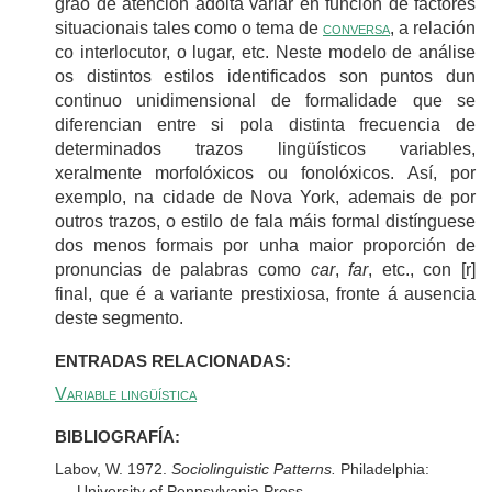
grao de atención adoita variar en función de factores
situacionais tales como o tema de
conversa
, a relación
co interlocutor, o lugar, etc. Neste modelo de análise
os distintos estilos identificados son puntos dun
continuo unidimensional de formalidade que se
diferencian entre si pola distinta frecuencia de
determinados trazos lingüísticos variables,
xeralmente morfolóxicos ou fonolóxicos. Así, por
exemplo, na cidade de Nova York, ademais de por
outros trazos, o estilo de fala máis formal distínguese
dos menos formais por unha maior proporción de
pronuncias de palabras como
car
,
far
, etc., con [r]
final, que é a variante prestixiosa, fronte á ausencia
deste segmento.
ENTRADAS RELACIONADAS:
Variable lingüística
BIBLIOGRAFÍA:
Labov, W. 1972.
Sociolinguistic Patterns.
Philadelphia:
University of Pennsylvania Press.