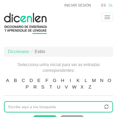
Ir
INICIAR SESIÓN
ES
GL
o
contido
Togg
principal
navig
Diccionario
Estilo
Selecciona unha inicial para ver as entradas
correspondentes:
A
B
C
D
E
F
G
H
I
K
L
M
N
O
P
R
S
T
U
V
W
X
Z