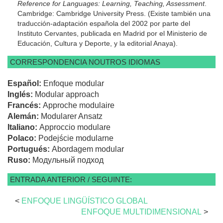
Reference for Languages: Learning, Teaching, Assessment
.
Cambridge: Cambridge University Press. (Existe también una
traducción-adaptación española del 2002 por parte del
Instituto Cervantes, publicada en Madrid por el Ministerio de
Educación, Cultura y Deporte, y la editorial Anaya).
CORRESPONDENCIA NOUTROS IDIOMAS
Español:
Enfoque modular
Inglés:
Modular approach
Francés:
Approche modulaire
Alemán:
Modularer Ansatz
Italiano:
Approccio modulare
Polaco:
Podejście modularne
Portugués:
Abordagem modular
Ruso:
Модульный подход
ENTRADA ANTERIOR / SEGUINTE:
<
ENFOQUE LINGÜÍSTICO GLOBAL
ENFOQUE MULTIDIMENSIONAL
>