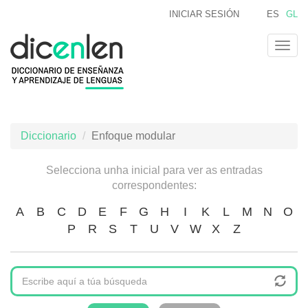
Ir
INICIAR SESIÓN
ES
GL
o
contido
Togg
principal
navig
Diccionario
Enfoque modular
Selecciona unha inicial para ver as entradas
correspondentes:
A
B
C
D
E
F
G
H
I
K
L
M
N
O
P
R
S
T
U
V
W
X
Z