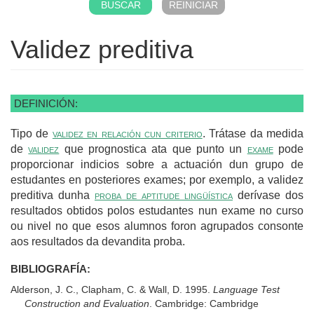
Validez preditiva
DEFINICIÓN:
Tipo de
validez en relación cun criterio
. Trátase da medida
de
validez
que prognostica ata que punto un
exame
pode
proporcionar indicios sobre a actuación dun grupo de
estudantes en posteriores exames; por exemplo, a validez
preditiva dunha
proba de aptitude lingüística
derívase dos
resultados obtidos polos estudantes nun exame no curso
ou nivel no que esos alumnos foron agrupados consonte
aos resultados da devandita proba.
BIBLIOGRAFÍA:
Alderson, J. C., Clapham, C. & Wall, D. 1995.
Language Test
Construction and Evaluation
. Cambridge: Cambridge