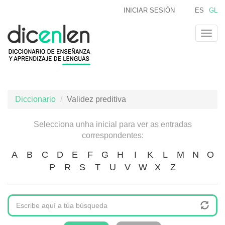
Ir
INICIAR SESIÓN
ES
GL
o
contido
Togg
principal
navig
Diccionario
Validez preditiva
Selecciona unha inicial para ver as entradas
correspondentes:
A
B
C
D
E
F
G
H
I
K
L
M
N
O
P
R
S
T
U
V
W
X
Z