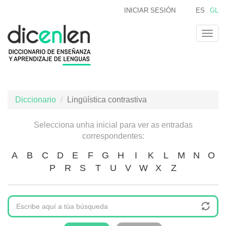
Ir
INICIAR SESIÓN
ES
GL
o
contido
Togg
principal
navig
Diccionario
Lingüística contrastiva
Selecciona unha inicial para ver as entradas
correspondentes:
A
B
C
D
E
F
G
H
I
K
L
M
N
O
P
R
S
T
U
V
W
X
Z