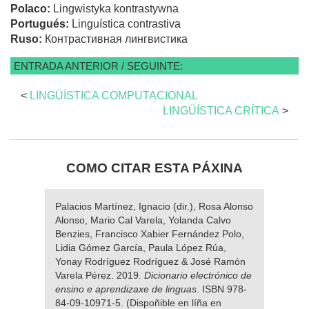
Polaco:
Lingwistyka kontrastywna
Portugués:
Linguística contrastiva
Ruso:
Контрастивная лингвистика
ENTRADA ANTERIOR / SEGUINTE:
<
LINGÜÍSTICA COMPUTACIONAL
LINGÜÍSTICA CRÍTICA
>
COMO CITAR ESTA PÁXINA
Palacios Martínez, Ignacio (dir.), Rosa Alonso
Alonso, Mario Cal Varela, Yolanda Calvo
Benzies, Francisco Xabier Fernández Polo,
Lidia Gómez García, Paula López Rúa,
Yonay Rodríguez Rodríguez & José Ramón
Varela Pérez. 2019.
Dicionario electrónico de
ensino e aprendizaxe de linguas
. ISBN 978-
84-09-10971-5. (Dispoñible en líña en