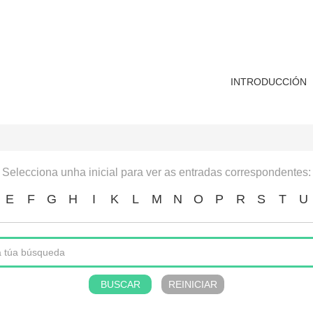
INTRODUCCIÓN
Selecciona unha inicial para ver as entradas correspondentes:
E
F
G
H
I
K
L
M
N
O
P
R
S
T
U