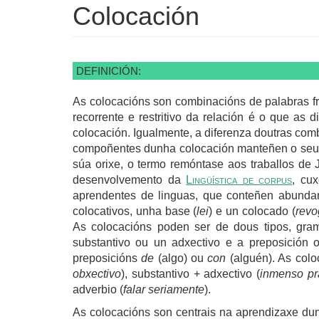
Colocación
DEFINICIÓN:
As colocacións son combinacións de palabras fr
recorrente e restritivo da relación é o que as 
colocación. Igualmente, a diferenza doutras com
compoñentes dunha colocación manteñen o seu val
súa orixe, o termo remóntase aos traballos de 
desenvolvemento da
Lingüística de corpus
, cux
aprendentes de linguas, que conteñen abundan
colocativos, unha base (
lei
) e un colocado (
revo
As colocacións poden ser de dous tipos, gram
substantivo ou un adxectivo e a preposición o
preposicións
de
(algo) ou
con
(alguén). As colo
obxectivo
), substantivo + adxectivo (
inmenso pr
adverbio (
falar seriamente
).
As colocacións son centrais na aprendizaxe du