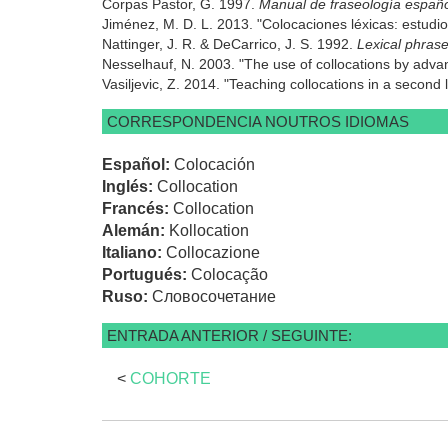
Corpas Pastor, G. 1997.
Manual de fraseología españ
Jiménez, M. D. L. 2013. "Colocaciones léxicas: estudi
Nattinger, J. R. & DeCarrico, J. S. 1992.
Lexical phras
Nesselhauf, N. 2003. "The use of collocations by adva
Vasiljevic, Z. 2014. "Teaching collocations in a seco
CORRESPONDENCIA NOUTROS IDIOMAS
Español:
Colocación
Inglés:
Collocation
Francés:
Collocation
Alemán:
Kollocation
Italiano:
Collocazione
Portugués:
Colocação
Ruso:
Словосочетание
ENTRADA ANTERIOR / SEGUINTE:
<
COHORTE