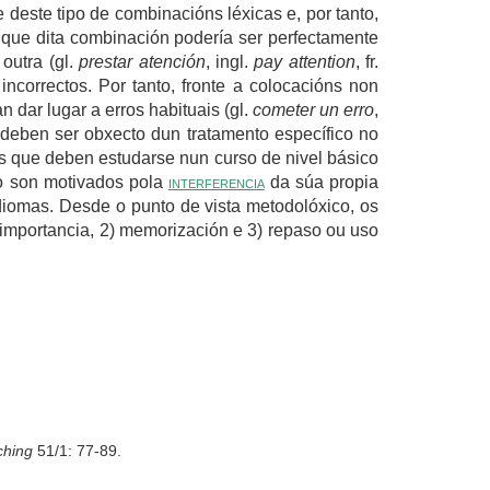
deste tipo de combinacións léxicas e, por tanto,
 que dita combinación podería ser perfectamente
outra (gl.
prestar atención
, ingl.
pay attention
, fr.
incorrectos. Por tanto, fronte a colocacións non
an dar lugar a erros habituais (gl.
cometer un erro
,
deben ser obxecto dun tratamento específico no
ns que deben estudarse nun curso de nivel básico
o son motivados pola
interferencia
da súa propia
idiomas. Desde o punto de vista metodolóxico, os
 importancia, 2) memorización e 3) repaso ou uso
ching
51/1: 77-89.