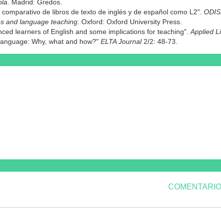
ola
. Madrid: Gredos.
o comparativo de libros de texto de inglés y de español como L2".
ODISE
es and language teaching
. Oxford: Oxford University Press.
nced learners of English and some implications for teaching".
Applied Li
nd language: Why, what and how?"
ELTA Journal
2/2: 48-73.
COMENTARIO