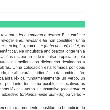
n
revogar
e
lei
ou
amarga
e
derrota
. Este carácter
e
revogar
e
lei
,
revisar
e
lei
non constitúen unha
oms
, en inglés), como
ser (unha persoa) de lei
, os
emántica”. Na lingüística anglosaxoa, onde ten a
acións recibiu un forte impulso propiciado polo
outros, na mellora dos dicionarios destinados a
labras. Unha colocación está formada por dous
ndo, de aí o carácter idiomático da combinación.
palabra léxica, fundamentalmente un verbo, un
e, por tanto, ten como posibles colocativos as
bras léxicas: verbo + substantivo (
conseguir un
+ adxectivo (
profundamente durmido
) ou verbo +
mostra o aprendente constitúe un bo indicio do