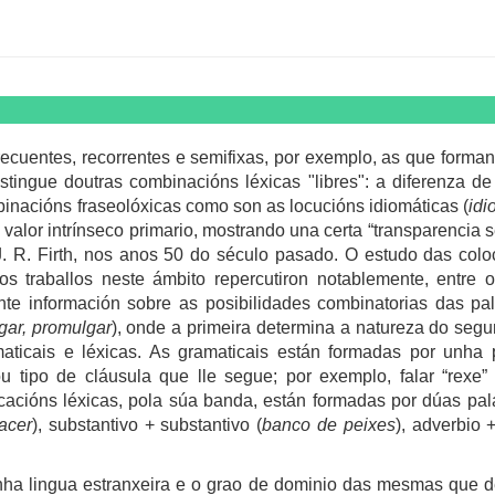
ecuentes, recorrentes e semifixas, por exemplo, as que forma
distingue doutras combinacións léxicas "libres": a diferenza d
binacións fraseolóxicas como son as locucións idiomáticas (
idi
or intrínseco primario, mostrando una certa “transparencia s
J. R. Firth, nos anos 50 do século pasado. O estudo das coloc
os traballos neste ámbito repercutiron notablemente, entre 
te información sobre as posibilidades combinatorias das pa
gar, promulgar
), onde a primeira determina a natureza do segu
aticais e léxicas. As gramaticais están formadas por unha 
u tipo de cláusula que lle segue; por exemplo, falar “rexe” 
cacións léxicas, pola súa banda, están formadas por dúas pala
acer
), substantivo + substantivo (
banco de peixes
), adverbio 
nha lingua estranxeira e o grao de dominio das mesmas que de