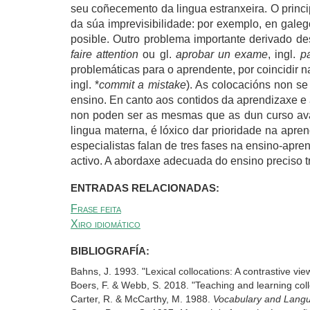
seu coñecemento da lingua estranxeira. O princi
da súa imprevisibilidade: por exemplo, en gale
posible. Outro problema importante derivado des
faire attention
ou gl.
aprobar un exame
, ingl.
p
problemáticas para o aprendente, por coincidir n
ingl. *
commit a mistake
). As colocacións non s
ensino. En canto aos contidos da aprendizaxe e 
non poden ser as mesmas que as dun curso av
lingua materna, é lóxico dar prioridade na apre
especialistas falan de tres fases na ensino-apr
activo. A abordaxe adecuada do ensino preciso tr
ENTRADAS RELACIONADAS:
Frase feita
Xiro idiomático
BIBLIOGRAFÍA:
Bahns, J. 1993. "Lexical collocations: A contrastive vie
Boers, F. & Webb, S. 2018. "Teaching and learning coll
Carter, R. & McCarthy, M. 1988.
Vocabulary and Lang