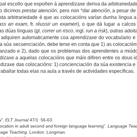
pal escollo que expoñen á aprendizaxe deriva da arbitrariedade 
go dicimos
prestar atención
, pero non *
dar atención
, a pesar de
ta arbitrariedade é que as colocacións varían dunha lingua a 
ass an exam
, fr.
réussir un examen
), o que dá lugar a calcos 
as dúas linguas (gl.
correr un risco
, ingl.
run a risk
), outras adoit
e adquiren automaticamente coa aprendizaxe do vocabulario e 
a súa secuenciación, debe terse en conta que 1) as colocació
anzado e 2), dado que os problemas dos aprendentes a miúd
ndizaxe a aquelas colocacións que máis difiren entre os dous 
endizaxe das colocacións: 1) concienciación da súa existencia e
aballar todas elas na aula a través de actividades específicas.
w".
ELT Journal
47/1: 56-63.
ocation in adult second and foreign language learning".
Language Tea
uage Teaching
. London: Longman.