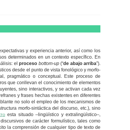
pectativas y experiencia anterior, así como los
sos determinados en un contexto específico. En
álisis: el
proceso
bottom-up
(“
de abajo arriba
”).
ísticos desde el punto de vista fonológico y morfo-
tual, pragmático o conceptual. Este proceso de
otros que conllevan el conocimiento de elementos
uyentes, sino interactivos, y se activan cada vez
refranes y frases hechas existentes en diferentes
ablante no solo el empleo de los mecanismos de
ructura morfo-sintáctica del discurso, etc.), sino
xto
esta situado –lingüístico y extralingüístico–,
discursivos de carácter formulístico, tales como
to la comprensión de cualquier tipo de texto de