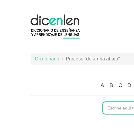
Pasar
al
contenido
principal
Diccionario
Proceso “de arriba abajo”
A
B
C
D