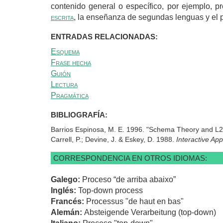
contenido general o específico, por ejemplo, p
escrita
, la enseñanza de segundas lenguas y el 
ENTRADAS RELACIONADAS:
Esquema
Frase hecha
Guión
Lectura
Pragmática
BIBLIOGRAFÍA:
Barrios Espinosa, M. E. 1996. "Schema Theory and L2 
Carrell, P.; Devine, J. & Eskey, D. 1988.
Interactive A
CORRESPONDENCIA EN OTROS IDIOMAS:
Galego:
Proceso “de arriba abaixo”
Inglés:
Top-down process
Francés:
Processus "de haut en bas"
Alemán:
Absteigende Verarbeitung (top-down)