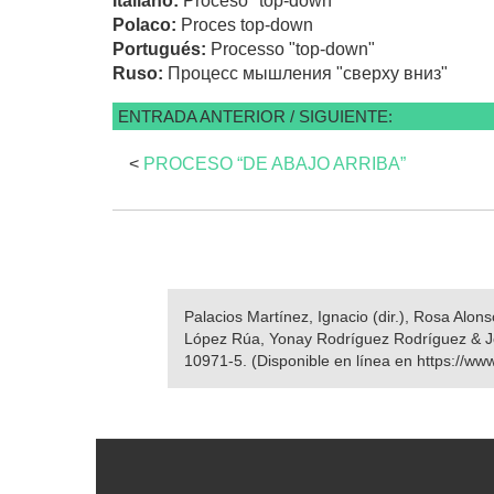
Italiano:
Proceso "top-down"
Polaco:
Proces top-down
Portugués:
Processo "top-down"
Ruso:
Процесс мышления "сверху вниз"
ENTRADA ANTERIOR / SIGUIENTE:
<
PROCESO “DE ABAJO ARRIBA”
Palacios Martínez, Ignacio (dir.), Rosa Alo
López Rúa, Yonay Rodríguez Rodríguez & J
10971-5. (Disponible en línea en https://ww