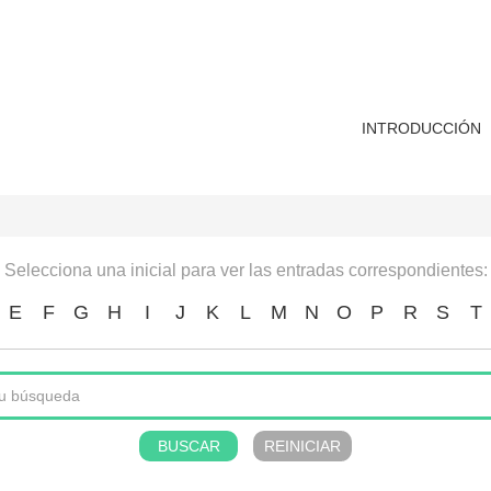
INTRODUCCIÓN
Selecciona una inicial para ver las entradas correspondientes:
E
F
G
H
I
J
K
L
M
N
O
P
R
S
T