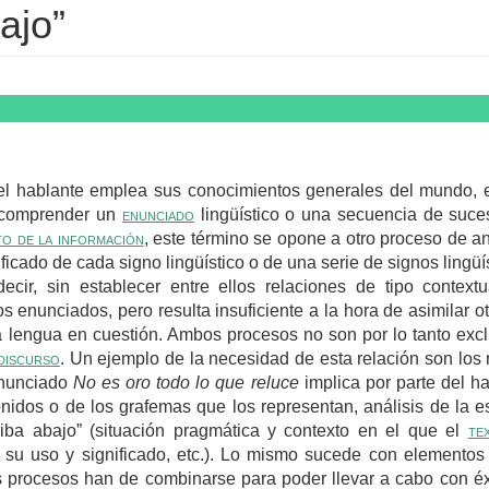
ajo”
l hablante emplea sus conocimientos generales del mundo, ex
y comprender un
enunciado
lingüístico o una secuencia de suce
o de la información
, este término se opone a otro proceso de an
ificado de cada signo lingüístico o de una serie de signos lingü
 decir, sin establecer entre ellos relaciones de tipo contex
s enunciados, pero resulta insuficiente a la hora de asimilar 
la lengua en cuestión. Ambos procesos no son por lo tanto excl
discurso
. Un ejemplo de la necesidad de esta relación son los 
enunciado
No es oro todo lo que reluce
implica por parte del h
nidos o de los grafemas que los representan, análisis de la est
ba abajo” (situación pragmática y contexto en el que el
te
 su uso y significado, etc.). Lo mismo sucede con elementos 
procesos han de combinarse para poder llevar a cabo con éxi