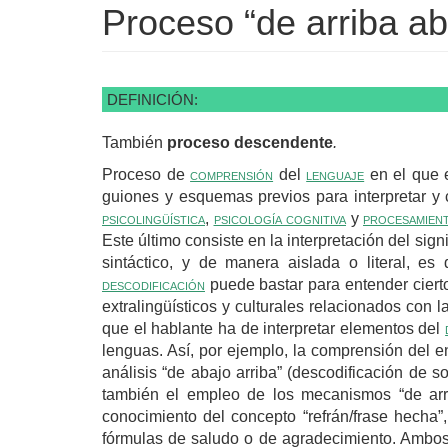
Proceso “de arriba ab
DEFINICIÓN:
También
proceso descendente
.
Proceso de
comprensión
del
lenguaje
en el que e
guiones y esquemas previos para interpretar 
psicolingüística
,
psicología cognitiva
y
procesamient
Este último consiste en la interpretación del sign
sintáctico, y de manera aislada o literal, es
descodificación
puede bastar para entender cierto
extralingüísticos y culturales relacionados con 
que el hablante ha de interpretar elementos del
lenguas. Así, por ejemplo, la comprensión del 
análisis “de abajo arriba” (descodificación de so
también el empleo de los mecanismos “de arri
conocimiento del concepto “refrán/frase hecha”,
fórmulas de saludo o de agradecimiento. Ambos 