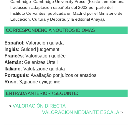
Cambridge: Cambridge University Press. (Existe también una
traducción-adaptación española del 2002 por parte del
Instituto Cervantes, publicada en Madrid por el Ministerio de
Educación, Cultura y Deporte, y la editorial Anaya).
CORRESPONDENCIA NOUTROS IDIOMAS
Español:
Valoración guiada
Inglés:
Guided judgement
Francés:
Valorisation guidée
Alemán:
Gelenktes Urteil
Italiano:
Valutazione guidata
Portugués:
Avaliação por juízos orientados
Ruso:
Здравое суждение
ENTRADA ANTERIOR / SEGUINTE:
<
VALORACIÓN DIRECTA
VALORACIÓN MEDIANTE ESCALA
>