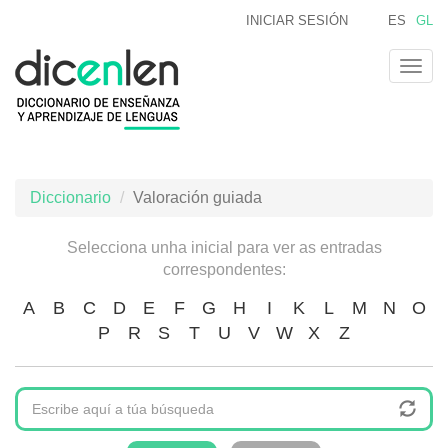
Ir
INICIAR SESIÓN
ES
GL
o
contido
Togg
principal
navig
Diccionario
Valoración guiada
Selecciona unha inicial para ver as entradas
correspondentes:
A
B
C
D
E
F
G
H
I
K
L
M
N
O
P
R
S
T
U
V
W
X
Z