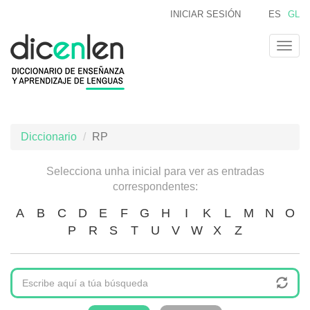
Ir
INICIAR SESIÓN
ES
GL
o
contido
Togg
principal
navig
Diccionario
RP
Selecciona unha inicial para ver as entradas
correspondentes:
A
B
C
D
E
F
G
H
I
K
L
M
N
O
P
R
S
T
U
V
W
X
Z