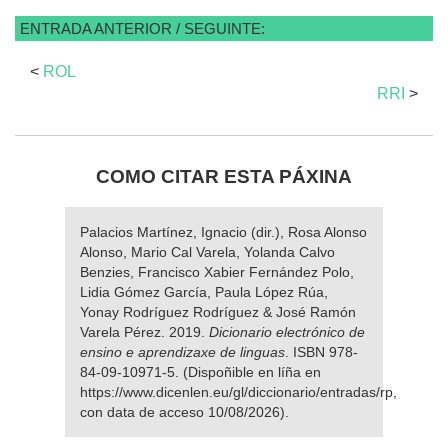
ENTRADA ANTERIOR / SEGUINTE:
<
ROL
RRI
>
COMO CITAR ESTA PÁXINA
Palacios Martínez, Ignacio (dir.), Rosa Alonso
Alonso, Mario Cal Varela, Yolanda Calvo
Benzies, Francisco Xabier Fernández Polo,
Lidia Gómez García, Paula López Rúa,
Yonay Rodríguez Rodríguez & José Ramón
Varela Pérez. 2019.
Dicionario electrónico de
ensino e aprendizaxe de linguas
. ISBN 978-
84-09-10971-5. (Dispoñible en líña en
https://www.dicenlen.eu/gl/diccionario/entradas/rp,
con data de acceso 10/08/2026).