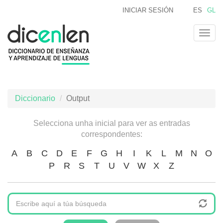
Ir
INICIAR SESIÓN
ES
GL
o
contido
Togg
principal
navig
Diccionario
Output
Selecciona unha inicial para ver as entradas
correspondentes:
A
B
C
D
E
F
G
H
I
K
L
M
N
O
P
R
S
T
U
V
W
X
Z