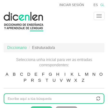
Ir
INICIAR SESIÓN
ES
GL
o
contido
Togg
principal
navig
Diccionario
Estruturado/a
Selecciona unha inicial para ver as entradas
correspondentes:
A
B
C
D
E
F
G
H
I
K
L
M
N
O
P
R
S
T
U
V
W
X
Z