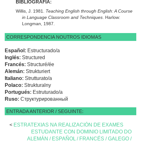
BIBLIOGRAFÍA:
Willis, J. 1981.
Teaching English through English: A Course
in Language Classroom and Techniques
. Harlow:
Longman, 1987.
CORRESPONDENCIA NOUTROS IDIOMAS
Español:
Estructurado/a
Inglés:
Structured
Francés:
Structuré/ée
Alemán:
Strukturiert
Italiano:
Strutturato/a
Polaco:
Strukturalny
Portugués:
Estruturado/a
Ruso:
Структурированный
ENTRADA ANTERIOR / SEGUINTE:
<
ESTRATEXIAS NA REALIZACIÓN DE EXAMES
ESTUDANTE CON DOMINIO LIMITADO DO
ALEMÁN / ESPAÑOL / FRANCÉS / GALEGO /