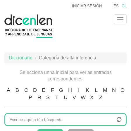
Ir
INICIAR SESIÓN
ES
GL
o
contido
Togg
principal
navig
Diccionario
Categoría de alta inferencia
Selecciona unha inicial para ver as entradas
correspondentes:
A
B
C
D
E
F
G
H
I
K
L
M
N
O
P
R
S
T
U
V
W
X
Z