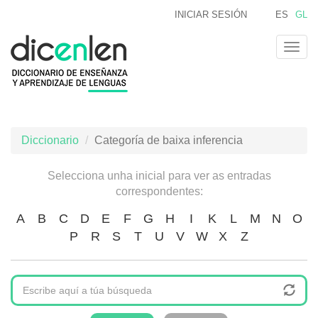
Ir
INICIAR SESIÓN
ES
GL
o
contido
Togg
principal
navig
Diccionario
Categoría de baixa inferencia
Selecciona unha inicial para ver as entradas
correspondentes:
A
B
C
D
E
F
G
H
I
K
L
M
N
O
P
R
S
T
U
V
W
X
Z