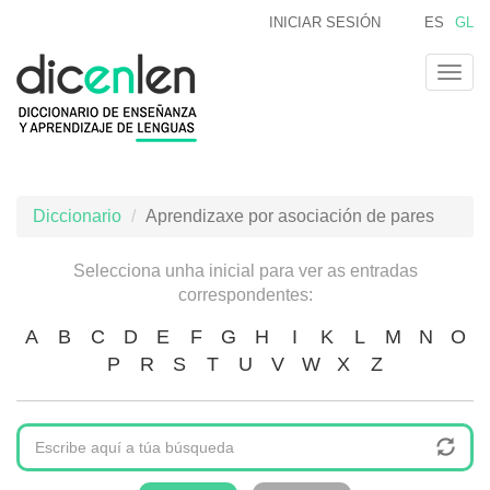
Ir
INICIAR SESIÓN
ES
GL
o
contido
Togg
principal
navig
Diccionario
Aprendizaxe por asociación de pares
Selecciona unha inicial para ver as entradas
correspondentes:
A
B
C
D
E
F
G
H
I
K
L
M
N
O
P
R
S
T
U
V
W
X
Z