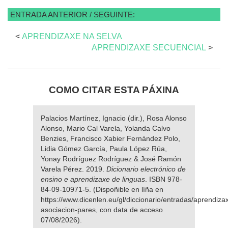
ENTRADA ANTERIOR / SEGUINTE:
<
APRENDIZAXE NA SELVA
APRENDIZAXE SECUENCIAL
>
COMO CITAR ESTA PÁXINA
Palacios Martínez, Ignacio (dir.), Rosa Alonso
Alonso, Mario Cal Varela, Yolanda Calvo
Benzies, Francisco Xabier Fernández Polo,
Lidia Gómez García, Paula López Rúa,
Yonay Rodríguez Rodríguez & José Ramón
Varela Pérez. 2019.
Dicionario electrónico de
ensino e aprendizaxe de linguas
. ISBN 978-
84-09-10971-5. (Dispoñible en líña en
https://www.dicenlen.eu/gl/diccionario/entradas/aprendiza
asociacion-pares, con data de acceso
07/08/2026).