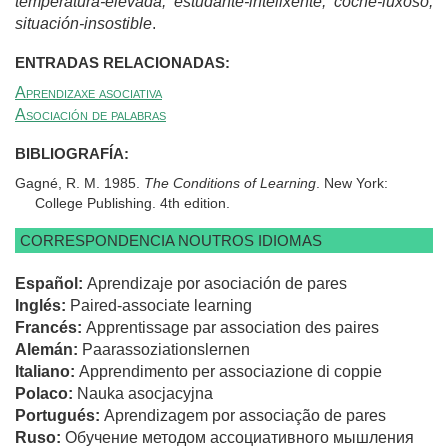
temperatura-elevada; estudante-intelixente; coche-luxoso;
situación-insostible
.
ENTRADAS RELACIONADAS:
Aprendizaxe asociativa
Asociación de palabras
BIBLIOGRAFÍA:
Gagné, R. M. 1985.
The Conditions of Learning
. New York:
College Publishing. 4th edition.
CORRESPONDENCIA NOUTROS IDIOMAS
Español:
Aprendizaje por asociación de pares
Inglés:
Paired-associate learning
Francés:
Apprentissage par association des paires
Alemán:
Paarassoziationslernen
Italiano:
Apprendimento per associazione di coppie
Polaco:
Nauka asocjacyjna
Portugués:
Aprendizagem por associação de pares
Ruso:
Обучение методом ассоциативного мышления