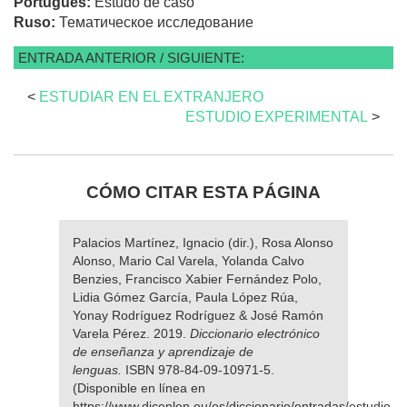
Portugués:
Estudo de caso
Ruso:
Тематическое исследование
ENTRADA ANTERIOR / SIGUIENTE:
<
ESTUDIAR EN EL EXTRANJERO
ESTUDIO EXPERIMENTAL
>
CÓMO CITAR ESTA PÁGINA
Palacios Martínez, Ignacio (dir.), Rosa Alonso
Alonso, Mario Cal Varela, Yolanda Calvo
Benzies, Francisco Xabier Fernández Polo,
Lidia Gómez García, Paula López Rúa,
Yonay Rodríguez Rodríguez & José Ramón
Varela Pérez. 2019.
Diccionario electrónico
de enseñanza y aprendizaje de
lenguas.
ISBN 978-84-09-10971-5.
(Disponible en línea en
https://www.dicenlen.eu/es/diccionario/entradas/estudio-