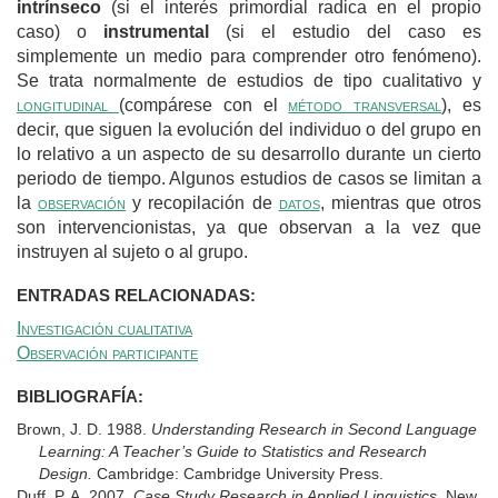
intrínseco
(si el interés primordial radica en el propio
caso) o
instrumental
(si el estudio del caso es
simplemente un medio para comprender otro fenómeno).
Se trata normalmente de estudios de tipo cualitativo y
longitudinal
(compárese con el
método transversal
), es
decir, que siguen la evolución del individuo o del grupo en
lo relativo a un aspecto de su desarrollo durante un cierto
periodo de tiempo. Algunos estudios de casos se limitan a
la
observación
y recopilación de
datos
, mientras que otros
son intervencionistas, ya que observan a la vez que
instruyen al sujeto o al grupo.
ENTRADAS RELACIONADAS:
Investigación cualitativa
Observación participante
BIBLIOGRAFÍA:
Brown, J. D. 1988.
Understanding Research in Second Language
Learning: A Teacher’s Guide to Statistics and Research
Design.
Cambridge: Cambridge University Press.
Duff, P. A. 2007.
Case Study Research in Applied Linguistics.
New