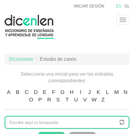
Pasar
INICIAR SESIÓN
ES
GL
al
contenido
Togg
principal
navig
Diccionario
Estudio de casos
Selecciona una inicial para ver las entradas
correspondientes:
A
B
C
D
E
F
G
H
I
J
K
L
M
N
O
P
R
S
T
U
V
W
Z