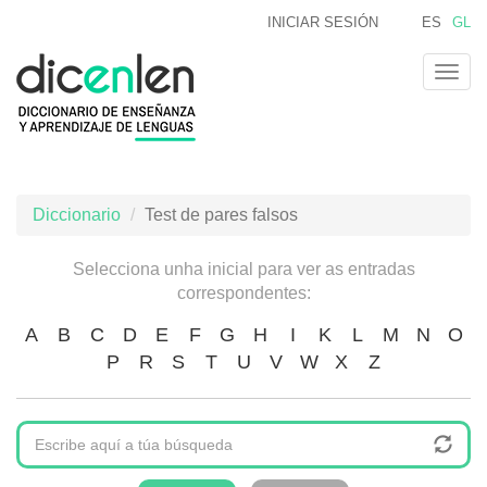
Ir
INICIAR SESIÓN
ES
GL
o
contido
Togg
principal
navig
Diccionario
Test de pares falsos
Selecciona unha inicial para ver as entradas
correspondentes:
A
B
C
D
E
F
G
H
I
K
L
M
N
O
P
R
S
T
U
V
W
X
Z