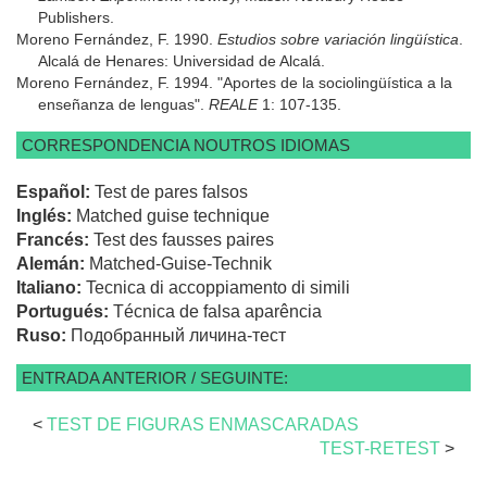
Publishers.
Moreno Fernández, F. 1990.
Estudios sobre variación lingüística
.
Alcalá de Henares: Universidad de Alcalá.
Moreno Fernández, F. 1994. "Aportes de la sociolingüística a la
enseñanza de lenguas".
REALE
1: 107-135.
CORRESPONDENCIA NOUTROS IDIOMAS
Español:
Test de pares falsos
Inglés:
Matched guise technique
Francés:
Test des fausses paires
Alemán:
Matched-Guise-Technik
Italiano:
Tecnica di accoppiamento di simili
Portugués:
Técnica de falsa aparência
Ruso:
Подобранный личина-тест
ENTRADA ANTERIOR / SEGUINTE:
<
TEST DE FIGURAS ENMASCARADAS
TEST-RETEST
>