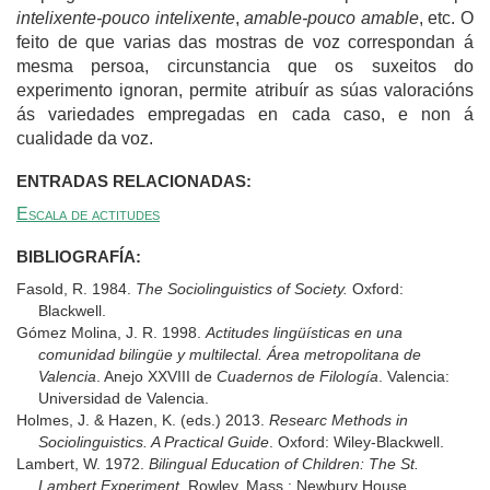
intelixente-pouco intelixente
,
amable-pouco amable
, etc. O
feito de que varias das mostras de voz correspondan á
mesma persoa, circunstancia que os suxeitos do
experimento ignoran, permite atribuír as súas valoracións
ás variedades empregadas en cada caso, e non á
cualidade da voz.
ENTRADAS RELACIONADAS:
Escala de actitudes
BIBLIOGRAFÍA:
Fasold, R. 1984.
The Sociolinguistics of Society.
Oxford:
Blackwell.
Gómez Molina, J. R. 1998.
Actitudes lingüísticas en una
comunidad bilingüe y multilectal. Área metropolitana de
Valencia
. Anejo XXVIII de
Cuadernos de Filología
. Valencia:
Universidad de Valencia.
Holmes, J. & Hazen, K. (eds.) 2013.
Researc Methods in
Sociolinguistics. A Practical Guide
. Oxford: Wiley-Blackwell.
Lambert, W. 1972.
Bilingual Education of Children: The St.
Lambert Experiment
. Rowley, Mass.: Newbury House