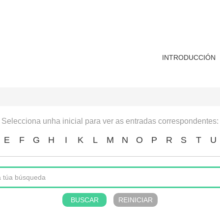
INTRODUCCIÓN
Selecciona unha inicial para ver as entradas correspondentes:
E
F
G
H
I
K
L
M
N
O
P
R
S
T
U