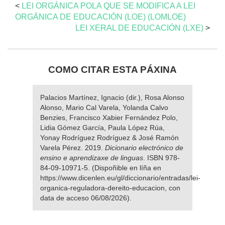
<
LEI ORGÁNICA POLA QUE SE MODIFICA A LEI
ORGÁNICA DE EDUCACIÓN (LOE) (LOMLOE)
LEI XERAL DE EDUCACIÓN (LXE)
>
COMO CITAR ESTA PÁXINA
Palacios Martínez, Ignacio (dir.), Rosa Alonso
Alonso, Mario Cal Varela, Yolanda Calvo
Benzies, Francisco Xabier Fernández Polo,
Lidia Gómez García, Paula López Rúa,
Yonay Rodríguez Rodríguez & José Ramón
Varela Pérez. 2019.
Dicionario electrónico de
ensino e aprendizaxe de linguas
. ISBN 978-
84-09-10971-5. (Dispoñible en líña en
https://www.dicenlen.eu/gl/diccionario/entradas/lei-
organica-reguladora-dereito-educacion, con
data de acceso 06/08/2026).