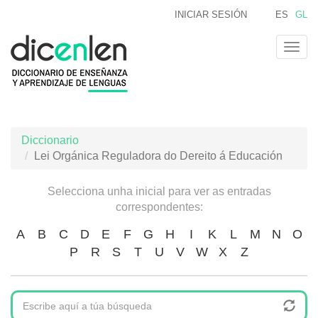
Ir
INICIAR SESIÓN
ES
GL
o
contido
Togg
principal
navig
Diccionario
Lei Orgánica Reguladora do Dereito á Educación
Selecciona unha inicial para ver as entradas
correspondentes:
A
B
C
D
E
F
G
H
I
K
L
M
N
O
P
R
S
T
U
V
W
X
Z