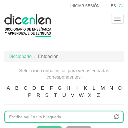
Ir
INICIAR SESIÓN
ES
GL
o
contido
Togg
principal
navig
Diccionario
Entoación
Selecciona unha inicial para ver as entradas
correspondentes:
A
B
C
D
E
F
G
H
I
K
L
M
N
O
P
R
S
T
U
V
W
X
Z