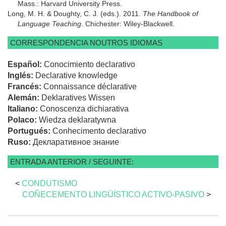
Mass.: Harvard University Press.
Long, M. H. & Doughty, C. J. (eds.). 2011.
The Handbook of
Language Teaching
. Chichester: Wiley-Blackwell.
CORRESPONDENCIA NOUTROS IDIOMAS
Español:
Conocimiento declarativo
Inglés:
Declarative knowledge
Francés:
Connaissance déclarative
Alemán:
Deklaratives Wissen
Italiano:
Conoscenza dichiarativa
Polaco:
Wiedza deklaratywna
Portugués:
Conhecimento declarativo
Ruso:
Декларативное знание
ENTRADA ANTERIOR / SEGUINTE:
<
CONDUTISMO
COÑECEMENTO LINGÜÍSTICO ACTIVO-PASIVO
>