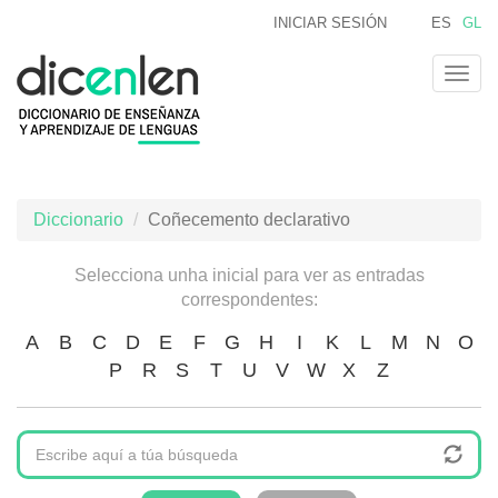
Ir
INICIAR SESIÓN
ES
GL
o
contido
Togg
principal
navig
Diccionario
Coñecemento declarativo
Selecciona unha inicial para ver as entradas
correspondentes:
A
B
C
D
E
F
G
H
I
K
L
M
N
O
P
R
S
T
U
V
W
X
Z