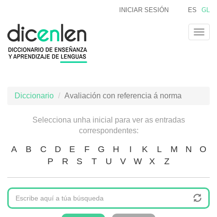
Ir
INICIAR SESIÓN
ES
GL
o
contido
Togg
principal
navig
Diccionario
Avaliación con referencia á norma
Selecciona unha inicial para ver as entradas
correspondentes:
A
B
C
D
E
F
G
H
I
K
L
M
N
O
P
R
S
T
U
V
W
X
Z