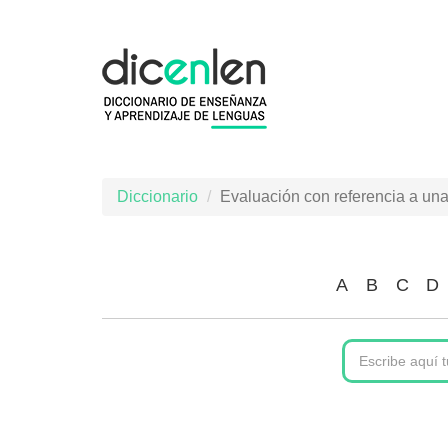
Pasar
al
contenido
principal
Diccionario
Evaluación con referencia a un
A
B
C
D