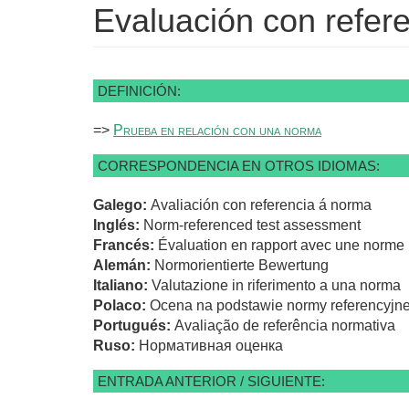
Evaluación con refer
DEFINICIÓN:
=>
Prueba en relación con una norma
CORRESPONDENCIA EN OTROS IDIOMAS:
Galego:
Avaliación con referencia á norma
Inglés:
Norm-referenced test assessment
Francés:
Évaluation en rapport avec une norme 
Alemán:
Normorientierte Bewertung
Italiano:
Valutazione in riferimento a una norma
Polaco:
Ocena na podstawie normy referencyjne
Portugués:
Avaliação de referência normativa
Ruso:
Нормативная оценка
ENTRADA ANTERIOR / SIGUIENTE: