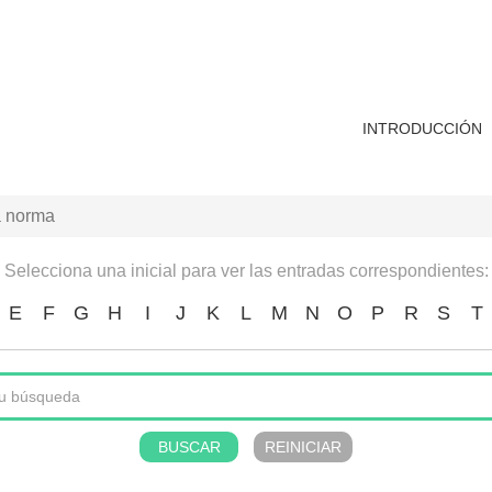
INTRODUCCIÓN
a norma
Selecciona una inicial para ver las entradas correspondientes:
E
F
G
H
I
J
K
L
M
N
O
P
R
S
T