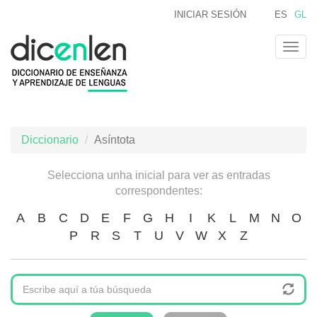
Ir
INICIAR SESIÓN
ES
GL
o
contido
Togg
principal
navig
Diccionario
Asíntota
Selecciona unha inicial para ver as entradas
correspondentes:
A
B
C
D
E
F
G
H
I
K
L
M
N
O
P
R
S
T
U
V
W
X
Z