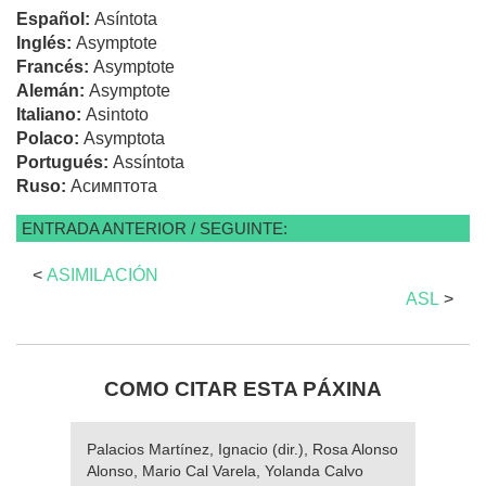
Español:
Asíntota
Inglés:
Asymptote
Francés:
Asymptote
Alemán:
Asymptote
Italiano:
Asintoto
Polaco:
Asymptota
Portugués:
Assíntota
Ruso:
Асимптота
ENTRADA ANTERIOR / SEGUINTE:
<
ASIMILACIÓN
ASL
>
COMO CITAR ESTA PÁXINA
Palacios Martínez, Ignacio (dir.), Rosa Alonso
Alonso, Mario Cal Varela, Yolanda Calvo