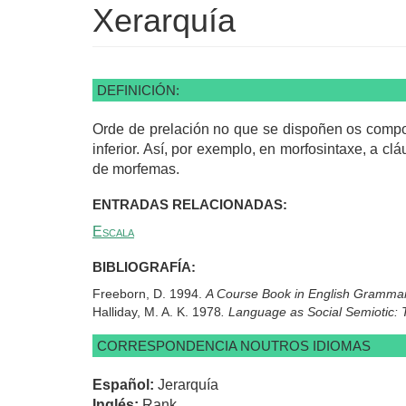
Xerarquía
DEFINICIÓN:
Orde de prelación no que se dispoñen os comp
inferior. Así, por exemplo, en morfosintaxe, a c
de morfemas.
ENTRADAS RELACIONADAS:
Escala
BIBLIOGRAFÍA:
Freeborn, D. 1994.
A Course Book in English Gramma
Halliday, M. A. K. 1978
. Language as Social Semiotic: 
CORRESPONDENCIA NOUTROS IDIOMAS
Español:
Jerarquía
Inglés:
Rank