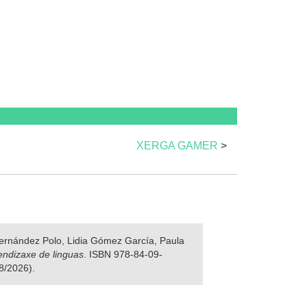
XERGA GAMER
>
 Fernández Polo, Lidia Gómez García, Paula
rendizaxe de linguas
. ISBN 978-84-09-
8/2026).