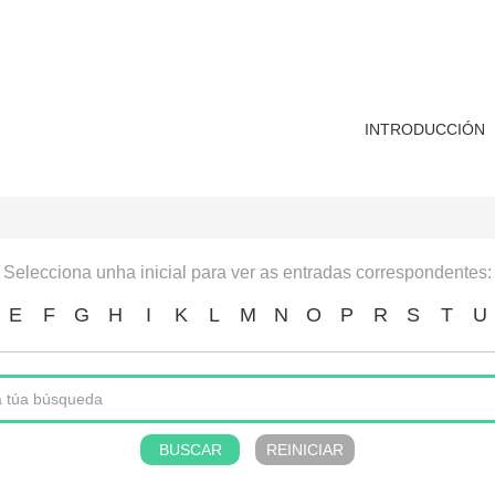
INTRODUCCIÓN
Selecciona unha inicial para ver as entradas correspondentes:
E
F
G
H
I
K
L
M
N
O
P
R
S
T
U