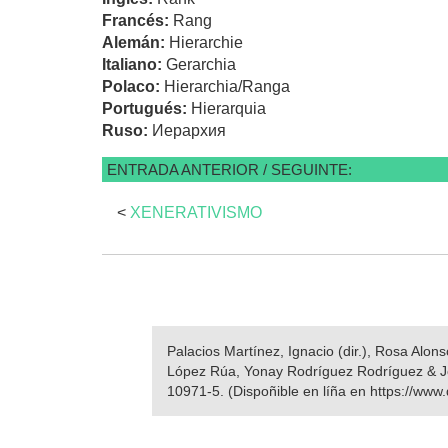
Francés:
Rang
Alemán:
Hierarchie
Italiano:
Gerarchia
Polaco:
Hierarchia/Ranga
Portugués:
Hierarquia
Ruso:
Иерархия
ENTRADA ANTERIOR / SEGUINTE:
<
XENERATIVISMO
Palacios Martínez, Ignacio (dir.), Rosa Alo
López Rúa, Yonay Rodríguez Rodríguez & 
10971-5. (Dispoñible en líña en https://www