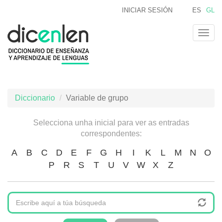
Ir
INICIAR SESIÓN
ES
GL
o
contido
Togg
principal
navig
Diccionario
Variable de grupo
Selecciona unha inicial para ver as entradas
correspondentes:
A
B
C
D
E
F
G
H
I
K
L
M
N
O
P
R
S
T
U
V
W
X
Z