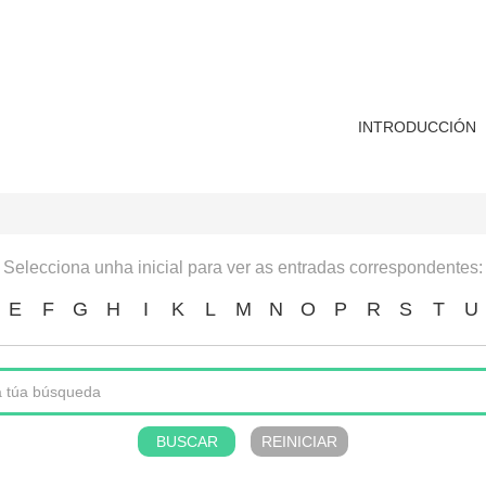
INTRODUCCIÓN
Selecciona unha inicial para ver as entradas correspondentes:
E
F
G
H
I
K
L
M
N
O
P
R
S
T
U