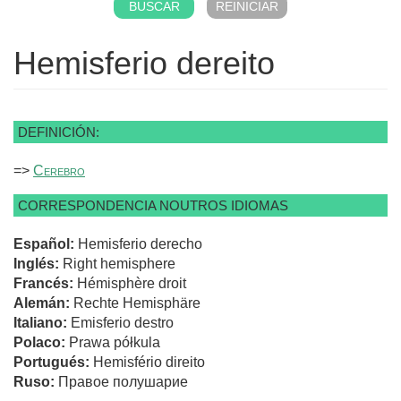
Hemisferio dereito
DEFINICIÓN:
=>
Cerebro
CORRESPONDENCIA NOUTROS IDIOMAS
Español:
Hemisferio derecho
Inglés:
Right hemisphere
Francés:
Hémisphère droit
Alemán:
Rechte Hemisphäre
Italiano:
Emisferio destro
Polaco:
Prawa półkula
Portugués:
Hemisfério direito
Ruso:
Правое полушарие