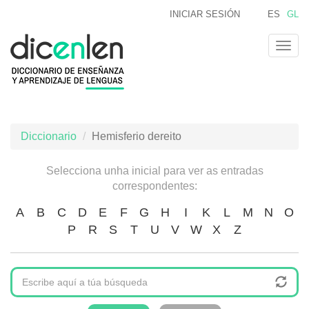
Ir
INICIAR SESIÓN
ES
GL
o
contido
Togg
principal
navig
Diccionario
Hemisferio dereito
Selecciona unha inicial para ver as entradas
correspondentes:
A
B
C
D
E
F
G
H
I
K
L
M
N
O
P
R
S
T
U
V
W
X
Z