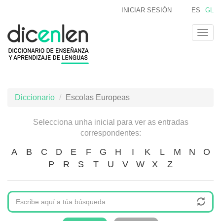
Ir
INICIAR SESIÓN
ES
GL
o
contido
Togg
principal
navig
Diccionario
Escolas Europeas
Selecciona unha inicial para ver as entradas
correspondentes:
A
B
C
D
E
F
G
H
I
K
L
M
N
O
P
R
S
T
U
V
W
X
Z