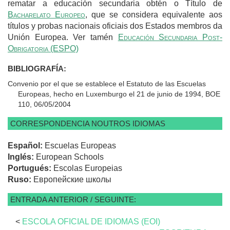
rematar a educación secundaria obtén o Título de
Bacharelato Europeo
, que se considera equivalente aos
títulos y probas nacionais oficiais dos Estados membros da
Unión Europea. Ver tamén
Educación Secundaria Post-
Obrigatoria (ESPO)
BIBLIOGRAFÍA:
Convenio por el que se establece el Estatuto de las Escuelas
Europeas, hecho en Luxemburgo el 21 de junio de 1994, BOE
110, 06/05/2004
CORRESPONDENCIA NOUTROS IDIOMAS
Español:
Escuelas Europeas
Inglés:
European Schools
Portugués:
Escolas Europeias
Ruso:
Европейские школы
ENTRADA ANTERIOR / SEGUINTE:
<
ESCOLA OFICIAL DE IDIOMAS (EOI)