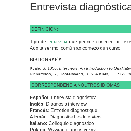
Entrevista diagnóstic
DEFINICIÓN:
Tipo de
entrevista
que permite coñecer, por ex
Adoita ser moi común ao comezo dun curso.
BIBLIOGRAFÍA:
Kvale, S. 1996.
Interviews. An Introduction to Qualitat
Richardson, S., Dohrenwend, B. S. & Klein, D. 1965.
I
CORRESPONDENCIA NOUTROS IDIOMAS
Español:
Entrevista diagnóstica
Inglés:
Diagnosis interview
Francés:
Entretien diagnostique
Alemán:
Diagnostisches Interview
Italiano:
Colloquio diagnostico
Polaco:
Wywiad diagnostyczny