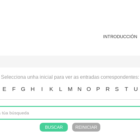
INTRODUCCIÓN
Selecciona unha inicial para ver as entradas correspondentes:
E
F
G
H
I
K
L
M
N
O
P
R
S
T
U