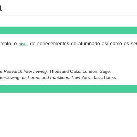
a
emplo, o
nivel
de coñecementos do alumnado así como os seus 
ive Research Interviewing.
Thousand Oaks; London: Sage.
nterviewing: Its Forms and Functions.
New York: Basic Books.