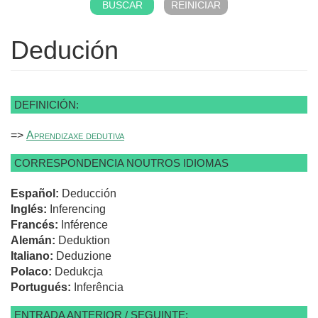
Dedución
DEFINICIÓN:
=>
Aprendizaxe dedutiva
CORRESPONDENCIA NOUTROS IDIOMAS
Español:
Deducción
Inglés:
Inferencing
Francés:
Inférence
Alemán:
Deduktion
Italiano:
Deduzione
Polaco:
Dedukcja
Portugués:
Inferência
ENTRADA ANTERIOR / SEGUINTE: