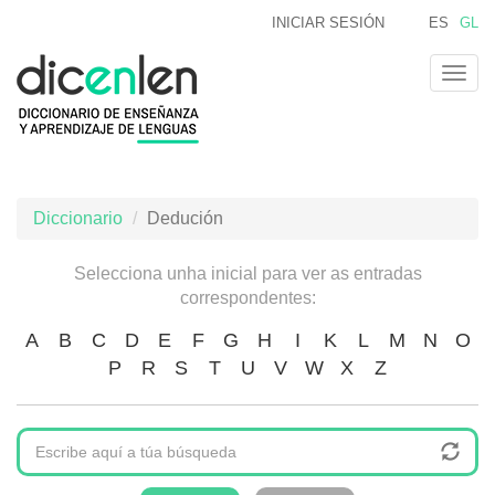
Ir
INICIAR SESIÓN
ES
GL
o
contido
Togg
principal
navig
Diccionario
Dedución
Selecciona unha inicial para ver as entradas
correspondentes:
A
B
C
D
E
F
G
H
I
K
L
M
N
O
P
R
S
T
U
V
W
X
Z