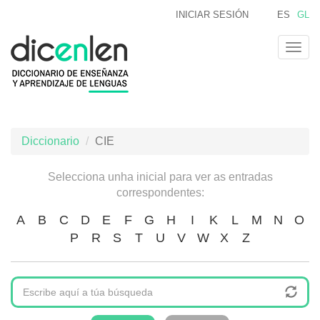
Ir
INICIAR SESIÓN
ES
GL
o
contido
Togg
principal
navig
Diccionario
CIE
Selecciona unha inicial para ver as entradas
correspondentes:
A
B
C
D
E
F
G
H
I
K
L
M
N
O
P
R
S
T
U
V
W
X
Z