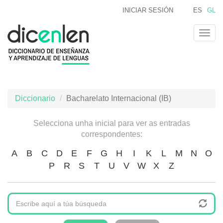
Ir
INICIAR SESIÓN
ES
GL
o
contido
Togg
principal
navig
Diccionario
Bacharelato Internacional (IB)
Selecciona unha inicial para ver as entradas
correspondentes:
A
B
C
D
E
F
G
H
I
K
L
M
N
O
P
R
S
T
U
V
W
X
Z