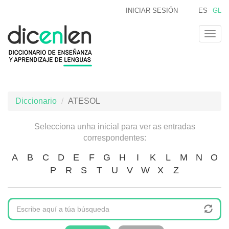
Ir
INICIAR SESIÓN
ES
GL
o
contido
Togg
principal
navig
Diccionario
ATESOL
Selecciona unha inicial para ver as entradas
correspondentes:
A
B
C
D
E
F
G
H
I
K
L
M
N
O
P
R
S
T
U
V
W
X
Z