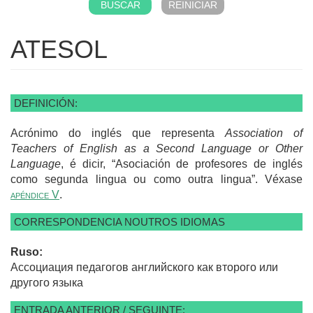
ATESOL
DEFINICIÓN:
Acrónimo do inglés que representa
Association of
Teachers of English as a Second Language or Other
Language
, é dicir, “Asociación de profesores de inglés
como segunda lingua ou como outra lingua”. Véxase
apéndice V
.
CORRESPONDENCIA NOUTROS IDIOMAS
Ruso:
Ассоциация педагогов английского как второго или
другого языка
ENTRADA ANTERIOR / SEGUINTE: