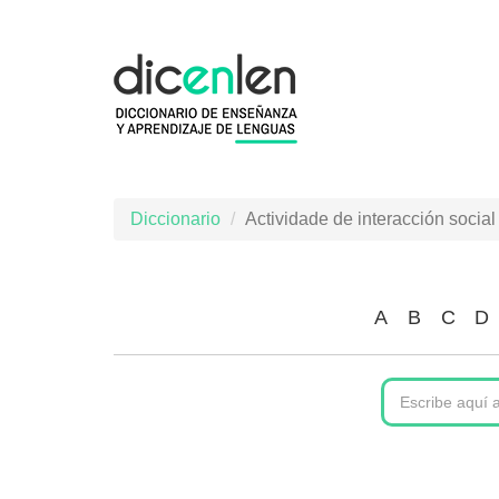
Ir
o
contido
principal
Diccionario
Actividade de interacción social
A
B
C
D