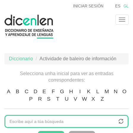
Ir
INICIAR SESIÓN
ES
GL
o
contido
Togg
principal
navig
Diccionario
Actividade de baleiro de información
Selecciona unha inicial para ver as entradas
correspondentes:
A
B
C
D
E
F
G
H
I
K
L
M
N
O
P
R
S
T
U
V
W
X
Z