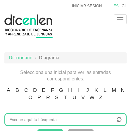
Pasar
INICIAR SESIÓN
ES
GL
al
contenido
Togg
principal
navig
Diccionario
Diagrama
Selecciona una inicial para ver las entradas
correspondientes:
A
B
C
D
E
F
G
H
I
J
K
L
M
N
O
P
R
S
T
U
V
W
Z