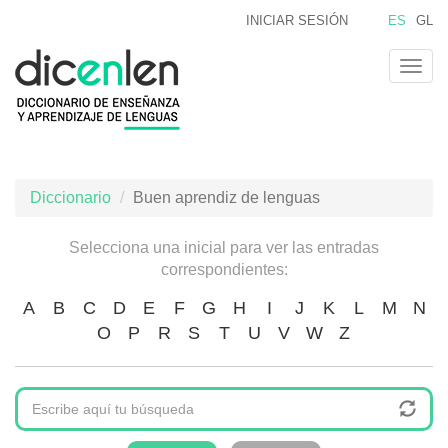
Pasar
INICIAR SESIÓN
ES
GL
al
contenido
Togg
principal
navig
Diccionario
Buen aprendiz de lenguas
Selecciona una inicial para ver las entradas
correspondientes:
A
B
C
D
E
F
G
H
I
J
K
L
M
N
O
P
R
S
T
U
V
W
Z