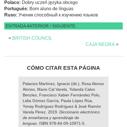
Polaco:
Dobry uczeń języka obcego
Portugués:
Bom aluno de línguas
Ruso:
Ученик способный к изучению языков
ENTRADA ANTERIOR / SIGUIENTE:
<
BRITISH COUNCIL
CAJA NEGRA
>
CÓMO CITAR ESTA PÁGINA
Palacios Martínez, Ignacio (dir.), Rosa Alonso
Alonso, Mario Cal Varela, Yolanda Calvo
Benzies, Francisco Xabier Fernández Polo,
Lidia Gómez García, Paula López Rúa,
Yonay Rodríguez Rodríguez & José Ramón
Varela Pérez. 2019.
Diccionario electrónico
de enseñanza y aprendizaje de
lenguas.
ISBN 978-84-09-10971-5.