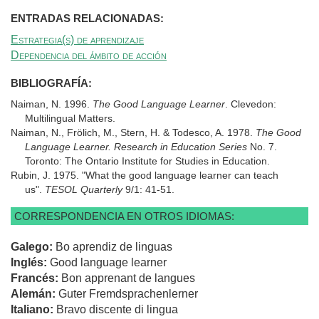
ENTRADAS RELACIONADAS:
Estrategia(s) de aprendizaje
Dependencia del ámbito de acción
BIBLIOGRAFÍA:
Naiman, N. 1996.
The Good Language Learner
. Clevedon:
Multilingual Matters.
Naiman, N., Frölich, M., Stern, H. & Todesco, A. 1978.
The Good
Language Learner. Research in Education Series
No. 7.
Toronto: The Ontario Institute for Studies in Education.
Rubin, J. 1975. "What the good language learner can teach
us".
TESOL Quarterly
9/1: 41-51.
CORRESPONDENCIA EN OTROS IDIOMAS:
Galego:
Bo aprendiz de linguas
Inglés:
Good language learner
Francés:
Bon apprenant de langues
Alemán:
Guter Fremdsprachenlerner
Italiano:
Bravo discente di lingua