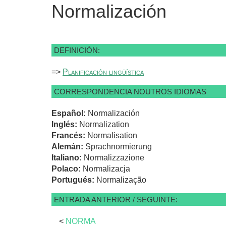
Normalización
DEFINICIÓN:
=>
Planificación lingüística
CORRESPONDENCIA NOUTROS IDIOMAS
Español:
Normalización
Inglés:
Normalization
Francés:
Normalisation
Alemán:
Sprachnormierung
Italiano:
Normalizzazione
Polaco:
Normalizacja
Portugués:
Normalização
ENTRADA ANTERIOR / SEGUINTE:
<
NORMA