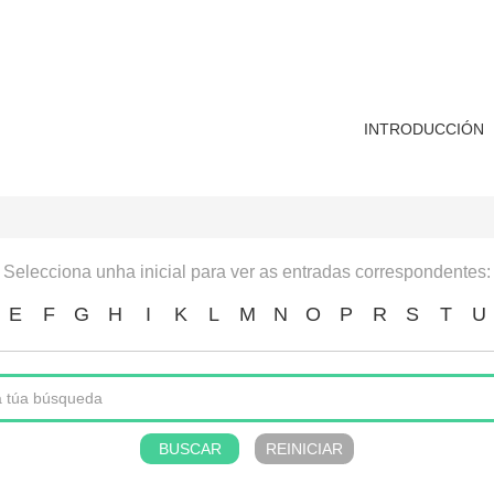
INTRODUCCIÓN
Selecciona unha inicial para ver as entradas correspondentes:
E
F
G
H
I
K
L
M
N
O
P
R
S
T
U