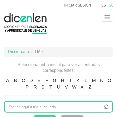
Ir
INICIAR SESIÓN
ES
GL
o
contido
Togg
principal
navig
Diccionario
LME
Selecciona unha inicial para ver as entradas
correspondentes:
A
B
C
D
E
F
G
H
I
K
L
M
N
O
P
R
S
T
U
V
W
X
Z