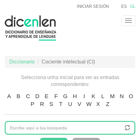
Ir
INICIAR SESIÓN
ES
GL
o
contido
Togg
principal
navig
Diccionario
Cociente intelectual (CI)
Selecciona unha inicial para ver as entradas
correspondentes:
A
B
C
D
E
F
G
H
I
K
L
M
N
O
P
R
S
T
U
V
W
X
Z