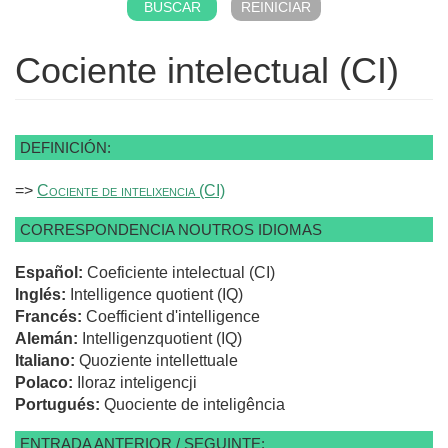
Cociente intelectual (CI)
DEFINICIÓN:
=>
Cociente de intelixencia (CI)
CORRESPONDENCIA NOUTROS IDIOMAS
Español:
Coeficiente intelectual (CI)
Inglés:
Intelligence quotient (IQ)
Francés:
Coefficient d'intelligence
Alemán:
Intelligenzquotient (IQ)
Italiano:
Quoziente intellettuale
Polaco:
Iloraz inteligencji
Portugués:
Quociente de inteligência
ENTRADA ANTERIOR / SEGUINTE: