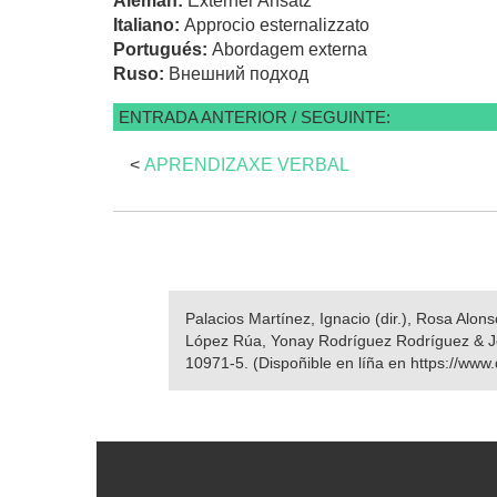
Alemán:
Externer Ansatz
Italiano:
Approcio esternalizzato
Portugués:
Abordagem externa
Ruso:
Внешний подход
ENTRADA ANTERIOR / SEGUINTE:
<
APRENDIZAXE VERBAL
Palacios Martínez, Ignacio (dir.), Rosa Alo
López Rúa, Yonay Rodríguez Rodríguez & 
10971-5. (Dispoñible en líña en https://www