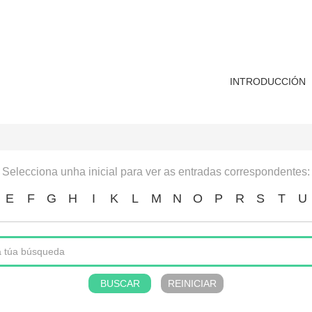
INTRODUCCIÓN
Selecciona unha inicial para ver as entradas correspondentes:
E
F
G
H
I
K
L
M
N
O
P
R
S
T
U