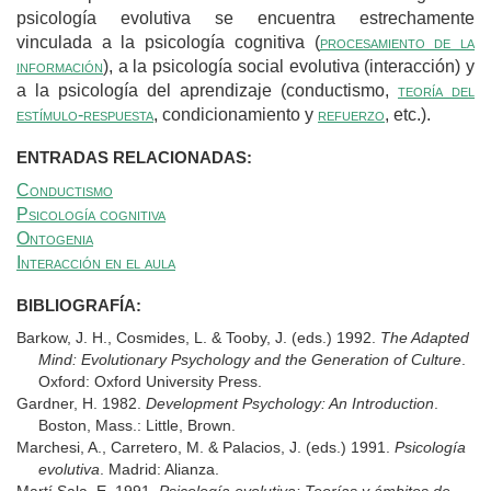
psicología evolutiva se encuentra estrechamente
vinculada a la psicología cognitiva (
procesamiento de la
información
), a la psicología social evolutiva (interacción) y
a la psicología del aprendizaje (conductismo,
teoría del
estímulo-respuesta
, condicionamiento y
refuerzo
, etc.).
ENTRADAS RELACIONADAS:
Conductismo
Psicología cognitiva
Ontogenia
Interacción en el aula
BIBLIOGRAFÍA:
Barkow, J. H., Cosmides, L. & Tooby, J. (eds.) 1992.
The Adapted
Mind: Evolutionary Psychology and the Generation of Culture
.
Oxford: Oxford University Press.
Gardner, H. 1982.
Development Psychology: An Introduction
.
Boston, Mass.: Little, Brown.
Marchesi, A., Carretero, M. & Palacios, J. (eds.) 1991.
Psicología
evolutiva
. Madrid: Alianza.
Martí Sala, E. 1991.
Psicología evolutiva: Teorías y ámbitos de