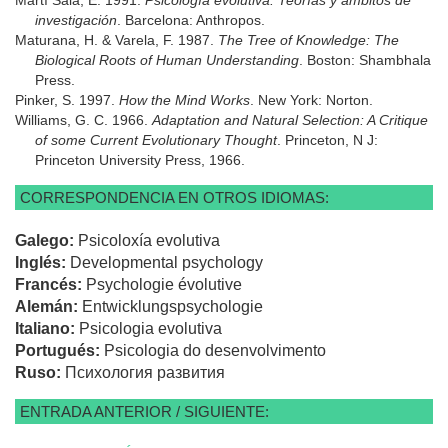
investigación
. Barcelona: Anthropos.
Maturana, H. & Varela, F. 1987.
The Tree of Knowledge: The
Biological Roots of Human Understanding
. Boston: Shambhala
Press.
Pinker, S. 1997.
How the Mind Works
. New York: Norton.
Williams, G. C. 1966.
Adaptation and Natural Selection: A Critique
of some Current Evolutionary Thought
. Princeton, N J:
Princeton University Press, 1966.
CORRESPONDENCIA EN OTROS IDIOMAS:
Galego:
Psicoloxía evolutiva
Inglés:
Developmental psychology
Francés:
Psychologie évolutive
Alemán:
Entwicklungspsychologie
Italiano:
Psicologia evolutiva
Portugués:
Psicologia do desenvolvimento
Ruso:
Психология развития
ENTRADA ANTERIOR / SIGUIENTE: