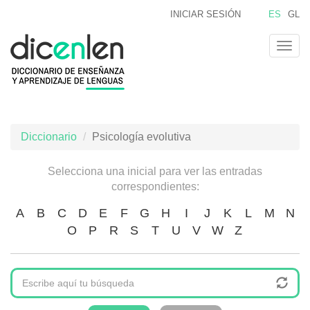
Pasar
INICIAR SESIÓN
ES
GL
al
contenido
Togg
principal
navig
Diccionario
Psicología evolutiva
Selecciona una inicial para ver las entradas
correspondientes:
A
B
C
D
E
F
G
H
I
J
K
L
M
N
O
P
R
S
T
U
V
W
Z