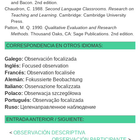
and Bacon. 2nd edition.
Chaudron, C. 1988.
Second Language Classrooms. Research on
Teaching and Learning
. Cambridge: Cambridge University
Press.
Patton, M. Q. 1990
. Qualitative Evaluation and Research
Methods.
Thousand Oaks, CA: Sage Publications. 2nd edition.
CORRESPONDENCIA EN OTROS IDIOMAS:
Galego:
Observación focalizada
Inglés:
Focused observation
Francés:
Observation focalisée
Alemán:
Fokussierte Beobachtung
Italiano:
Osservazione focalizzata
Polaco:
Obserwacja szczegółowa
Portugués:
Observação focalizada
Ruso:
Целенаправленное наблюдение
ENTRADA ANTERIOR / SIGUIENTE:
<
OBSERVACIÓN DESCRIPTIVA
OBSERVACIÓN PARTICIPANTE
>