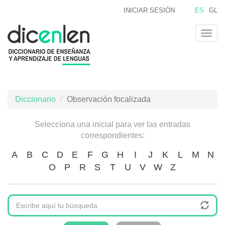
Pasar
INICIAR SESIÓN
ES
GL
al
contenido
Togg
principal
navig
Diccionario
Observación focalizada
Selecciona una inicial para ver las entradas
correspondientes:
A
B
C
D
E
F
G
H
I
J
K
L
M
N
O
P
R
S
T
U
V
W
Z