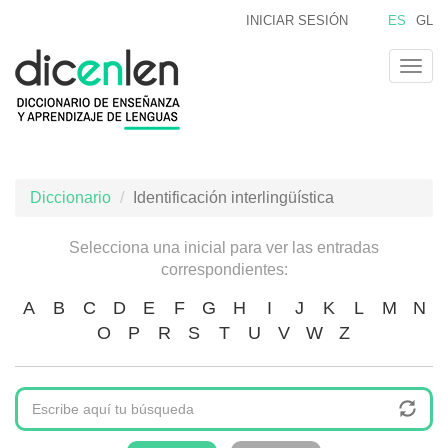
Pasar
INICIAR SESIÓN
ES
GL
al
contenido
Togg
principal
navig
Diccionario
Identificación interlingüística
Selecciona una inicial para ver las entradas
correspondientes:
A
B
C
D
E
F
G
H
I
J
K
L
M
N
O
P
R
S
T
U
V
W
Z