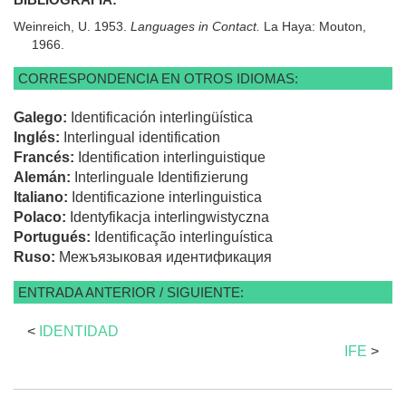
Weinreich, U. 1953.
Languages in Contact.
La Haya: Mouton,
1966.
CORRESPONDENCIA EN OTROS IDIOMAS:
Galego:
Identificación interlingüística
Inglés:
Interlingual identification
Francés:
Identification interlinguistique
Alemán:
Interlinguale Identifizierung
Italiano:
Identificazione interlinguistica
Polaco:
Identyfikacja interlingwistyczna
Portugués:
Identificação interlinguística
Ruso:
Межъязыковая идентификация
ENTRADA ANTERIOR / SIGUIENTE:
<
IDENTIDAD
IFE
>