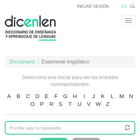
Pasar
INICIAR SESIÓN
ES
GL
al
contenido
Togg
principal
navig
Diccionario
Exponente lingüístico
Selecciona una inicial para ver las entradas
correspondientes:
A
B
C
D
E
F
G
H
I
J
K
L
M
N
O
P
R
S
T
U
V
W
Z