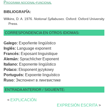
Programa nocional-funcional
BIBLIOGRAFÍA:
Wilkins, D. A. 1976.
Notional Syllabuses
. Oxford: Oxford University
Press.
CORRESPONDENCIA EN OTROS IDIOMAS:
Galego:
Expoñente lingüístico
Inglés:
Language exponent
Francés:
Exposant linguistique
Alemán:
Sprachlicher Exponent
Italiano:
Esponente lingüístico
Polaco:
Eksponent językowy
Portugués:
Expoente linguístico
Ruso:
Экспонент в лингвистике
ENTRADA ANTERIOR / SIGUIENTE:
<
EXPLICACIÓN
EXPRESIÓN ESCRITA
>