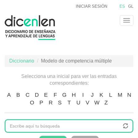
Pasar
INICIAR SESIÓN
ES
GL
al
contenido
Togg
principal
navig
Diccionario
Modelo de competencia múltiple
Selecciona una inicial para ver las entradas
correspondientes:
A
B
C
D
E
F
G
H
I
J
K
L
M
N
O
P
R
S
T
U
V
W
Z