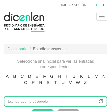
Pasar
INICIAR SESIÓN
ES
GL
al
contenido
Togg
principal
navig
Diccionario
Estudio transversal
Selecciona una inicial para ver las entradas
correspondientes:
A
B
C
D
E
F
G
H
I
J
K
L
M
N
O
P
R
S
T
U
V
W
Z