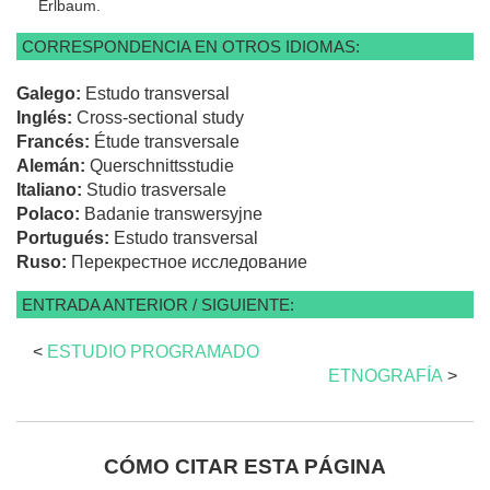
Erlbaum.
CORRESPONDENCIA EN OTROS IDIOMAS:
Galego:
Estudo transversal
Inglés:
Cross-sectional study
Francés:
Étude transversale
Alemán:
Querschnittsstudie
Italiano:
Studio trasversale
Polaco:
Badanie transwersyjne
Portugués:
Estudo transversal
Ruso:
Перекрестное исследование
ENTRADA ANTERIOR / SIGUIENTE:
<
ESTUDIO PROGRAMADO
ETNOGRAFÍA
>
CÓMO CITAR ESTA PÁGINA