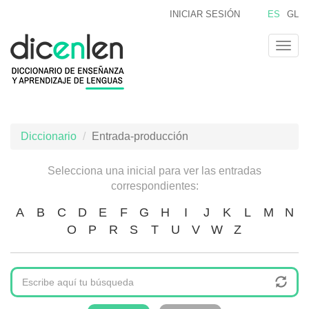
Pasar
INICIAR SESIÓN
ES
GL
al
contenido
Togg
principal
navig
Diccionario
Entrada-producción
Selecciona una inicial para ver las entradas
correspondientes:
A
B
C
D
E
F
G
H
I
J
K
L
M
N
O
P
R
S
T
U
V
W
Z